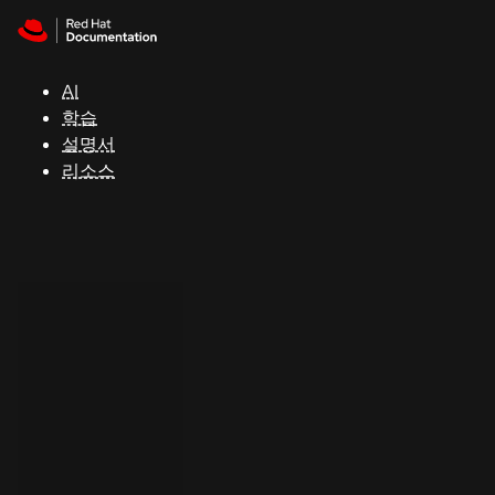
Skip to navigation
Skip to content
지
원
AI
학습
콘
설명서
솔
리소스
개
발
자
평
가
판
시
작
연