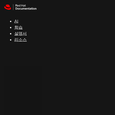
Skip to navigation
Skip to content
지
원
AI
학습
콘
설명서
솔
리소스
개
발
자
평
가
판
시
작
연