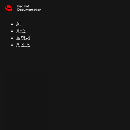
Skip to navigation
Skip to content
지
원
AI
학습
콘
설명서
솔
리소스
개
발
자
평
가
판
시
작
연