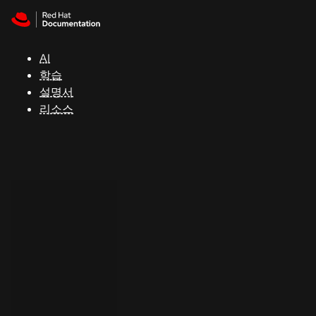
Skip to navigation
Skip to content
지
원
AI
학습
콘
설명서
솔
리소스
개
발
자
평
가
판
시
작
연