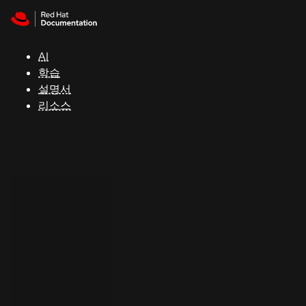
Skip to navigation
Skip to content
지
원
AI
학습
콘
설명서
솔
리소스
개
발
자
평
가
판
시
작
연