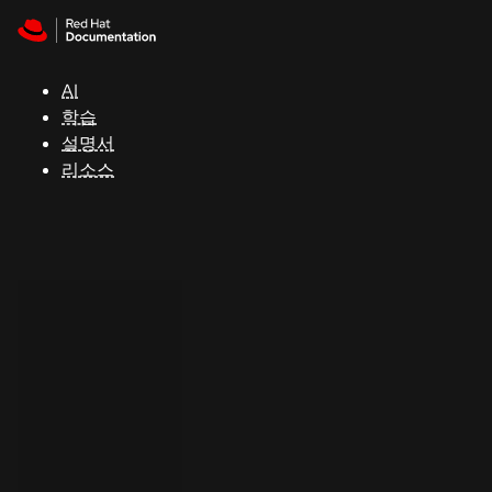
Skip to navigation
Skip to content
지
원
AI
학습
콘
설명서
솔
리소스
개
발
자
평
가
판
시
작
연