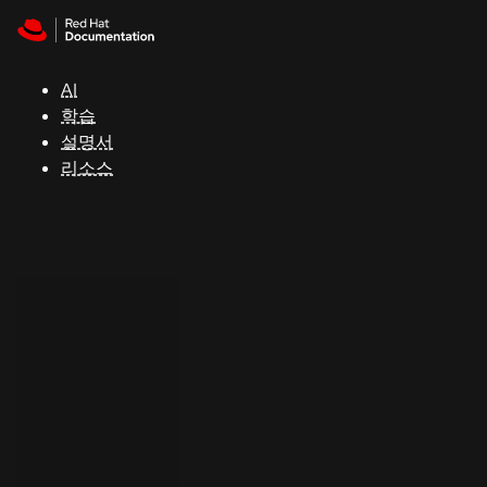
Skip to navigation
Skip to content
지
원
AI
학습
콘
설명서
솔
리소스
개
발
자
평
가
판
시
작
연