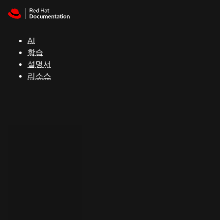
Skip to navigation
Skip to content
지
원
AI
학습
콘
설명서
솔
리소스
개
발
자
평
가
판
시
작
연