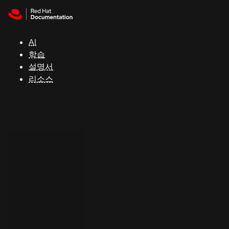
Skip to navigation
Skip to content
지
원
AI
학습
콘
설명서
솔
리소스
개
발
자
평
가
판
시
작
연