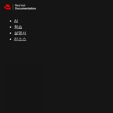
Skip to navigation
Skip to content
지
원
AI
학습
콘
설명서
솔
리소스
개
발
자
평
가
판
시
작
연