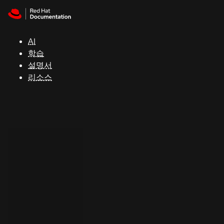
Skip to navigation
Skip to content
지
원
AI
학습
콘
설명서
솔
리소스
개
발
자
평
가
판
시
작
연