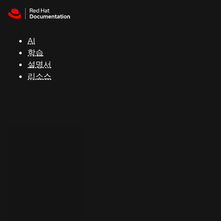
Skip to navigation
Skip to content
지
원
AI
학습
콘
설명서
솔
리소스
개
발
자
평
가
판
시
작
연