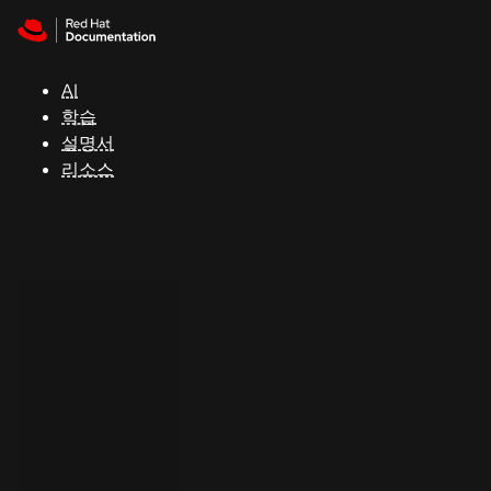
Skip to navigation
Skip to content
지
원
AI
학습
콘
설명서
솔
리소스
개
발
자
평
가
판
시
작
연