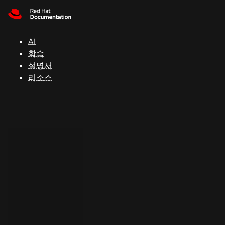
Skip to navigation
Skip to content
지
원
AI
학습
콘
설명서
솔
리소스
개
발
자
평
가
판
시
작
연