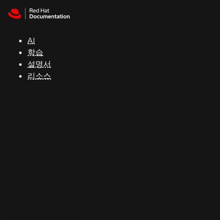
Skip to navigation
Skip to content
지
원
AI
학습
콘
설명서
솔
리소스
개
발
자
평
가
판
시
작
연