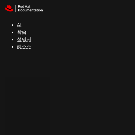
Skip to navigation
Skip to content
지
원
AI
학습
콘
설명서
솔
리소스
개
발
자
평
가
판
시
작
연