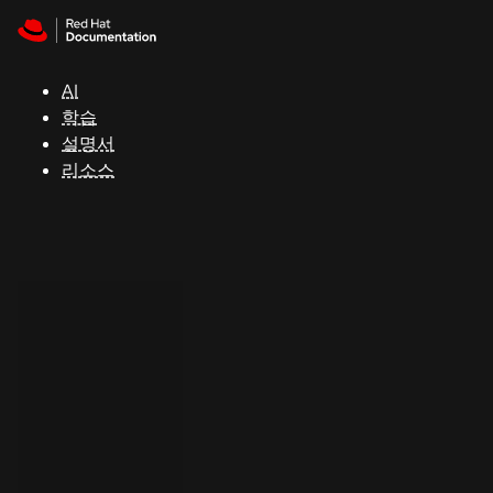
Skip to navigation
Skip to content
지
원
AI
학습
콘
설명서
솔
리소스
개
발
자
평
가
판
시
작
연