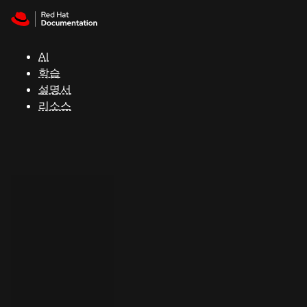
Skip to navigation
Skip to content
지
원
AI
학습
콘
설명서
솔
리소스
개
발
자
평
가
판
시
작
연