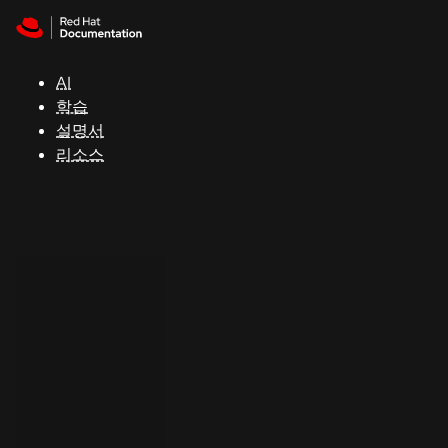
Skip to navigation
Skip to content
지
원
AI
학습
콘
설명서
솔
리소스
개
발
자
평
가
판
시
작
연