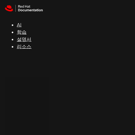
Skip to navigation
Skip to content
지
원
AI
학습
콘
설명서
솔
리소스
개
발
자
평
가
판
시
작
연