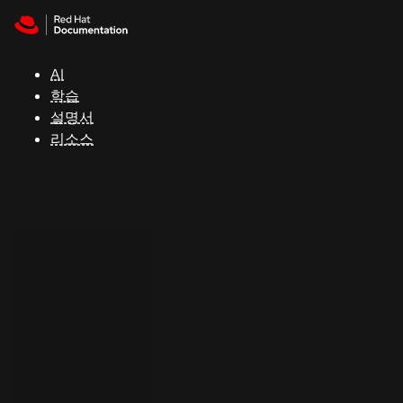
Skip to navigation
Skip to content
지
원
AI
학습
콘
설명서
솔
리소스
개
발
자
평
가
판
시
작
연