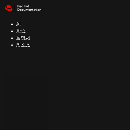
Skip to navigation
Skip to content
지
원
AI
학습
콘
설명서
솔
리소스
개
발
자
평
가
판
시
작
연