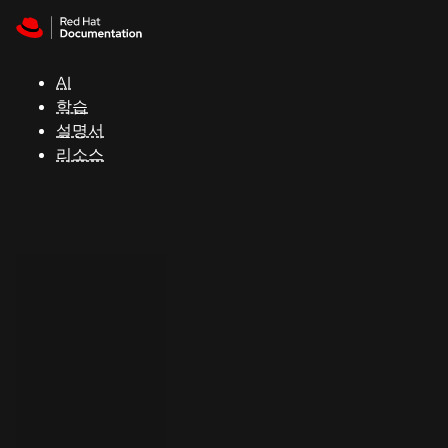
Skip to navigation
Skip to content
지
원
AI
학습
콘
설명서
솔
리소스
개
발
자
평
가
판
시
작
연