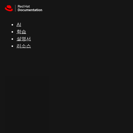
Skip to navigation
Skip to content
지
원
AI
학습
콘
설명서
솔
리소스
개
발
자
평
가
판
시
작
연