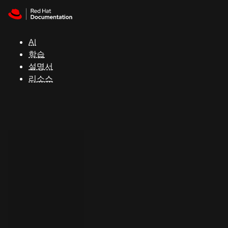
Skip to navigation
Skip to content
지
원
AI
학습
콘
설명서
솔
리소스
개
발
자
평
가
판
시
작
연