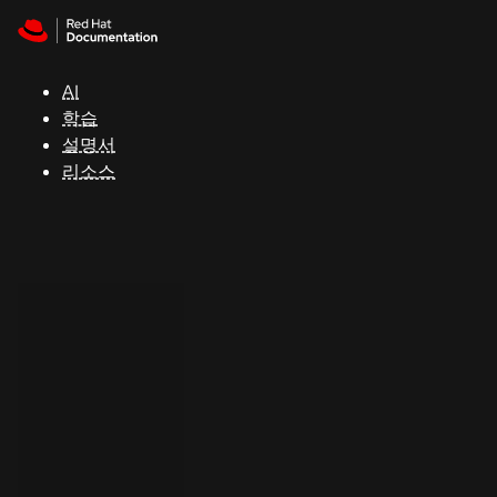
Skip to navigation
Skip to content
지
원
AI
학습
콘
설명서
솔
리소스
개
발
자
평
가
판
시
작
연