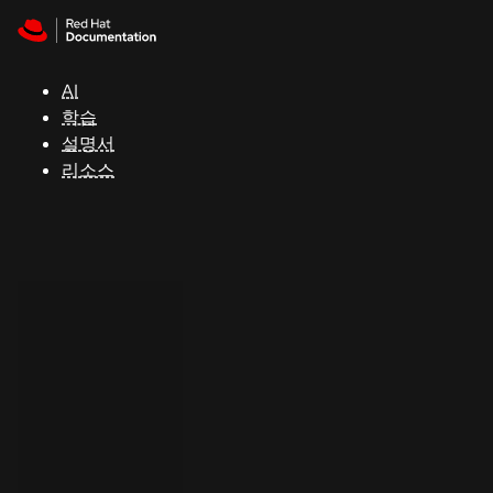
Skip to navigation
Skip to content
지
원
AI
학습
콘
설명서
솔
리소스
개
발
자
평
가
판
시
작
연