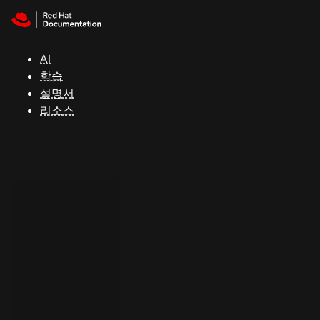
Skip to navigation
Skip to content
지
원
AI
학습
콘
설명서
솔
리소스
개
발
자
평
가
판
시
작
연