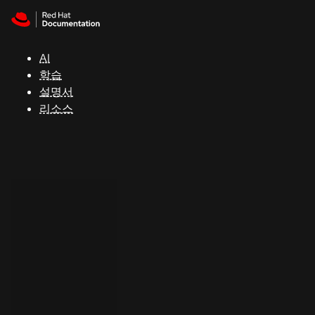
Skip to navigation
Skip to content
지
원
AI
학습
콘
설명서
솔
리소스
개
발
자
평
가
판
시
작
연