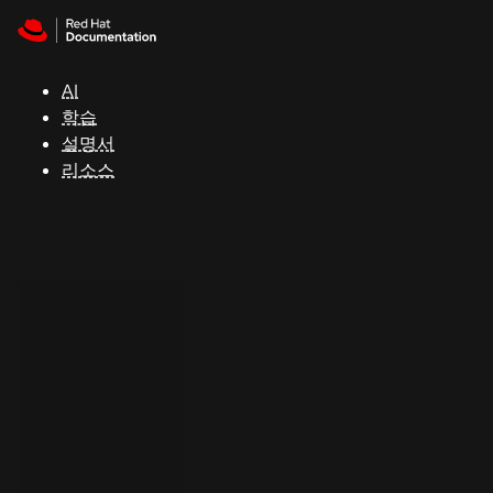
Skip to navigation
Skip to content
지
원
AI
학습
콘
설명서
솔
리소스
개
발
자
평
가
판
시
작
연