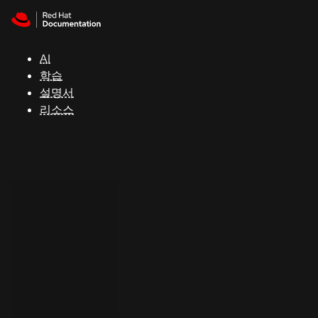
Skip to navigation
Skip to content
지
원
AI
학습
콘
설명서
솔
리소스
개
발
자
평
가
판
시
작
연