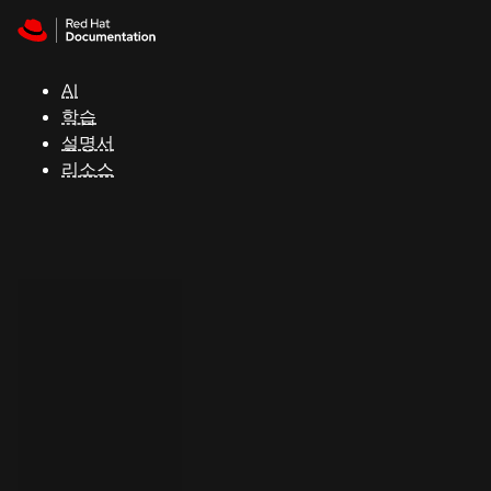
Skip to navigation
Skip to content
지
원
AI
학습
콘
설명서
솔
리소스
개
발
자
평
가
판
시
작
연