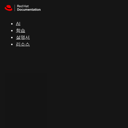
Skip to navigation
Skip to content
지
원
AI
학습
콘
설명서
솔
리소스
개
발
자
평
가
판
시
작
연