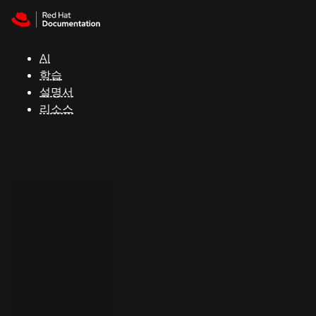
Skip to navigation
Skip to content
지
원
AI
학습
콘
설명서
솔
리소스
개
발
자
평
가
판
시
작
연