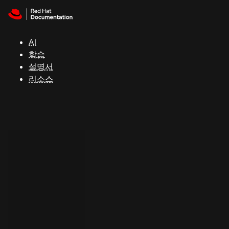
Skip to navigation
Skip to content
지
원
AI
학습
콘
설명서
솔
리소스
개
발
자
평
가
판
시
작
연