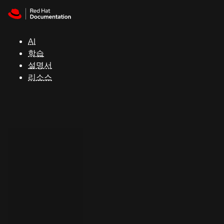
Skip to navigation
Skip to content
지
원
AI
학습
콘
설명서
솔
리소스
개
발
자
평
가
판
시
작
연