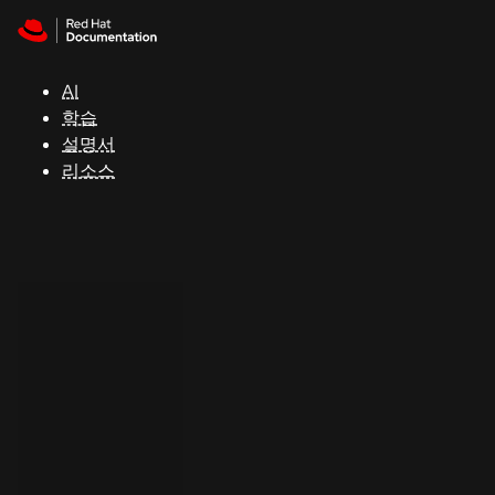
Skip to navigation
Skip to content
지
원
AI
학습
콘
설명서
솔
리소스
개
발
자
평
가
판
시
작
연