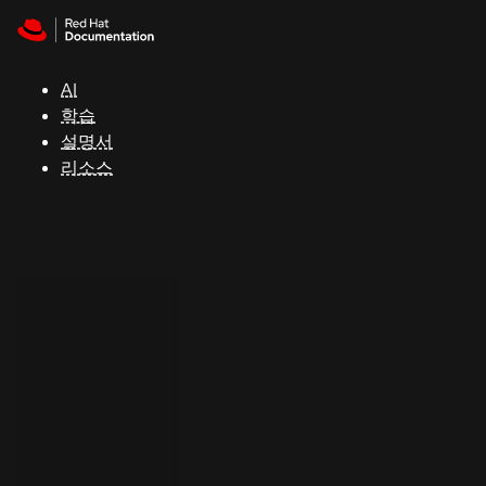
Skip to navigation
Skip to content
지
원
AI
학습
콘
설명서
솔
리소스
개
발
자
평
가
판
시
작
연