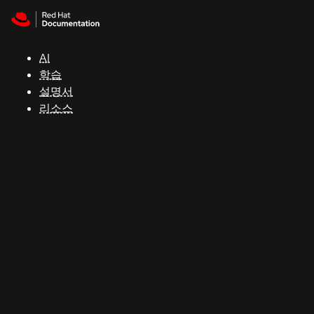
Skip to navigation
Skip to content
지
원
AI
학습
콘
설명서
솔
리소스
개
발
자
평
가
판
시
작
연