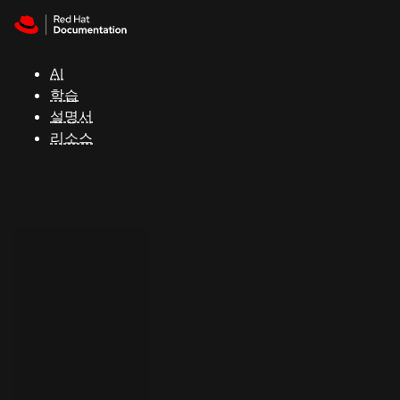
Skip to navigation
Skip to content
지
원
AI
학습
콘
설명서
솔
리소스
개
발
자
평
가
판
시
작
연