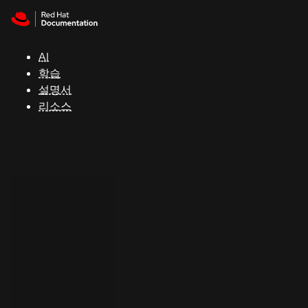
Skip to navigation
Skip to content
지
원
AI
학습
콘
설명서
솔
리소스
개
발
자
평
가
판
시
작
연