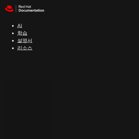
Skip to navigation
Skip to content
지
원
AI
학습
콘
설명서
솔
리소스
개
발
자
평
가
판
시
작
연