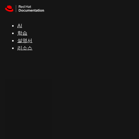
Skip to navigation
Skip to content
지
원
AI
학습
콘
설명서
솔
리소스
개
발
자
평
가
판
시
작
연