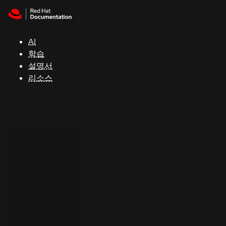
Skip to navigation
Skip to content
지
원
AI
학습
콘
설명서
솔
리소스
개
발
자
평
가
판
시
작
연