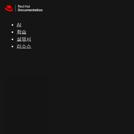
Skip to navigation
Skip to content
지
원
AI
학습
콘
설명서
솔
리소스
개
발
자
평
가
판
시
작
연