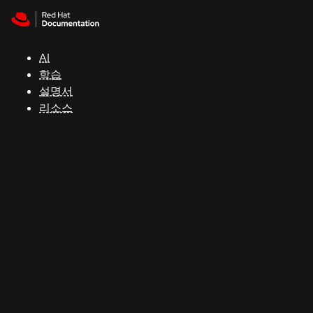
Skip to navigation
Skip to content
지
원
AI
학습
콘
설명서
솔
리소스
개
발
자
평
가
판
시
작
연