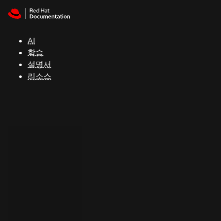
Skip to navigation
Skip to content
지
원
AI
학습
콘
설명서
솔
리소스
개
발
자
평
가
판
시
작
연