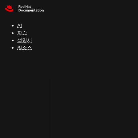
Skip to navigation
Skip to content
지
원
AI
학습
콘
설명서
솔
리소스
개
발
자
평
가
판
시
작
연