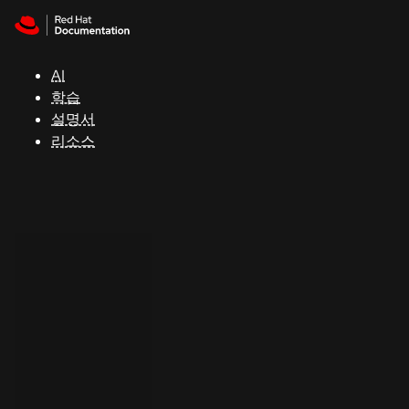
Skip to navigation
Skip to content
지
원
AI
학습
콘
설명서
솔
리소스
개
발
자
평
가
판
시
작
연