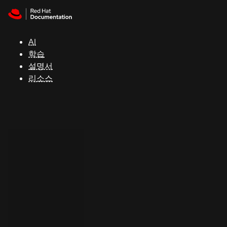
Skip to navigation
Skip to content
지
원
AI
학습
콘
설명서
솔
리소스
개
발
자
평
가
판
시
작
연